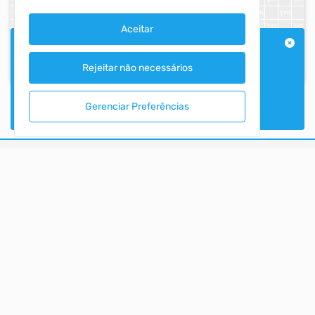
Aceitar
AVISO IMPORTANTE
O Portal da Transparência do Município de Novo
Rejeitar não necessários
Hamburgo é atualizado em tempo real, não sendo
necessário envio de carga de dados manual para
Gerenciar Preferências
Ver mais
disposição das informações.
MUNICIPIO DE NOVO HAMBURGO
PORTAL DA TRANSPARÊNCIA
ACESSO RÁPIDO