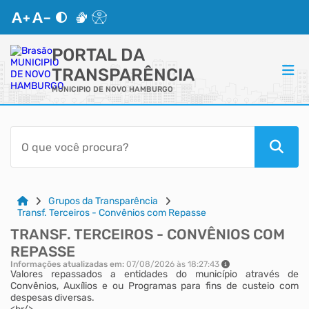
PORTAL DA
TRANSPARÊNCIA
MUNICIPIO DE NOVO HAMBURGO
ACESSO RÁPIDO
Acessibilidade
Portal do Cidadão
Grupos da Transparência
Transf. Terceiros - Convênios com Repasse
TRANSF. TERCEIROS - CONVÊNIOS COM
Autoatendimento
REPASSE
Informações atualizadas em:
07/08/2026 às 18:27:43
Mapa do Site
Valores repassados a entidades do município através de
Convênios, Auxílios e ou Programas para fins de custeio com
despesas diversas.