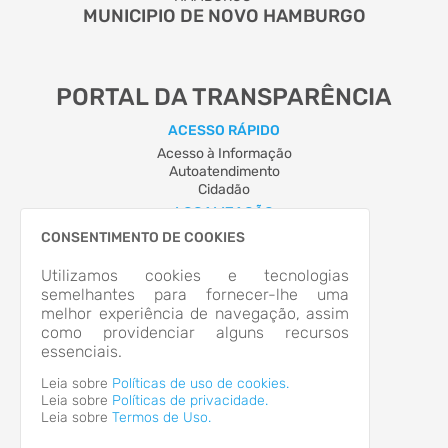
MUNICIPIO DE NOVO HAMBURGO
PORTAL DA TRANSPARÊNCIA
ACESSO RÁPIDO
Acesso à Informação
Autoatendimento
Cidadão
LOCALIZAÇÃO
RUA GUIA LOPES, Nº 4201, CANUDOS
CONSENTIMENTO DE COOKIES
Novo Hamburgo/RS
CEP: 93.548-013
Utilizamos cookies e tecnologias
Abrir no Mapa
semelhantes para fornecer-lhe uma
melhor experiência de navegação, assim
CONTATOS
como providenciar alguns recursos
(51) 3097-9400
essenciais.
prefeituraatende@novohamburgo.rs.gov.br
HORÁRIO DE ATENDIMENTO
Leia sobre
Políticas de uso de cookies.
Segunda-feira a Sexta-feira
9h às 17h
Leia sobre
Políticas de privacidade.
Leia sobre
Termos de Uso.